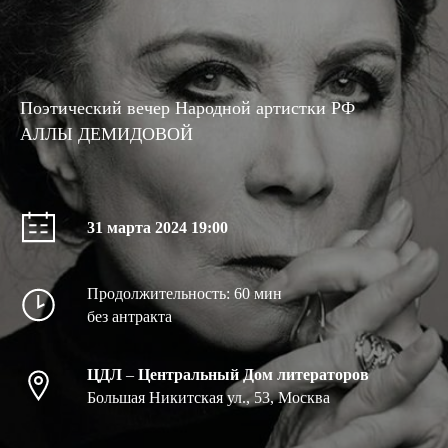
Поэтический вечер Народной артистки РФ
АЛЛЫ ДЕМИДОВОЙ
31 марта 2024 19:00
Продолжительность: 60 мин
без антракта
ЦДЛ
–
Центральный Дом литераторов
Большая Никитская ул., 53, Москва