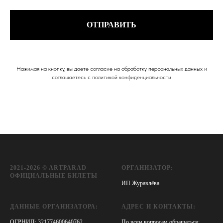
ОТПРАВИТЬ
Нажимая на кнопку, вы даете согласие на обработку персональных данных и
соглашаетесь c политикой конфиденциальности
2021-2026 © ARTPARAD
ОРГАНИЗАТОР:
ОФИЦИАЛЬНЫЕ БИЛЕТЫ
ИП Журавлёва
ДАННЫЕ ОРГАНИЗАТОРА:
АДРЕС И КОНТАКТЫ:
ОГРНИП: 321774600640762
По всем вопросам обращаться: