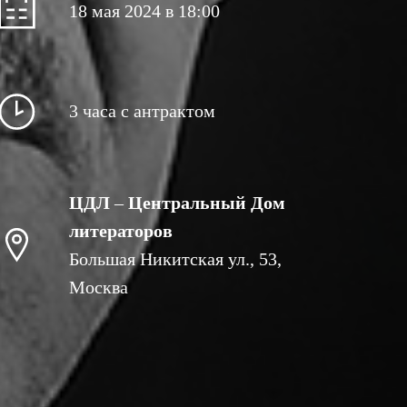
18 мая 2024 в 18:00
3 часа с антрактом
ЦДЛ
–
Центральный Дом
литераторов
Большая Никитская ул., 53,
Москва