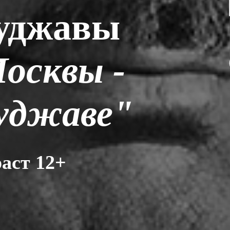
уджавы
осквы -
уджаве"
аст 12+