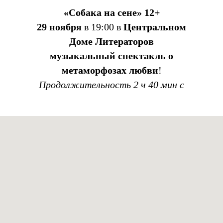
«Собака на сене» 12+
29 ноября
в 19:00
в
Центральном
Доме Литераторов
музыкальный спектакль о
метаморфозах любви
!
Продолжительность 2 ч 40 мин с
антрактом
на сцене Центрального Дома
литераторов
(ул. Большая Никитская, 53; м.
Баррикадная)
В главной роли – Анастасия
Макеева