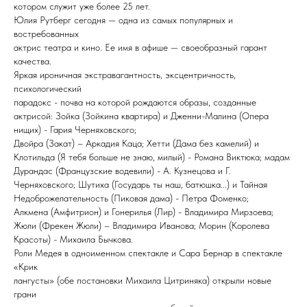
котором служит уже более 25 лет.
Юлия Рутберг сегодня — одна из самых популярных и
востребованных
актрис театра и кино. Ее имя в афише — своеобразный гарант
качества.
Яркая ироничная экстравагантность, эксцентричность,
психологический
парадокс - почва на которой рождаются образы, созданные
актрисой: Зойка (Зойкина квартира) и Дженни-Малина (Опера
нищих) - Гария Черняховского;
Двойра (Закат) – Аркадия Каца; Хетти (Дама без камелий) и
Клотильда (Я тебя больше не знаю, милый) - Романа Виктюка; мадам
Дурандас (Французские водевили) - А. Кузнецова и Г.
Черняховского; Шутиха (Государь ты наш, батюшка...) и Тайная
Недоброжелательность (Пиковая дама) - Петра Фоменко;
Алкмена (Амфитрион) и Гонерилья (Лир) - Владимира Мирзоева;
Жюли (Фрекен Жюли) – Владимира Иванова; Морин (Королева
Красоты) - Михаила Бычкова.
Роли Медея в одноименном спектакле и Сара Бернар в спектакле
«Крик
лангусты» (обе постановки Михаила Цитриняка) открыли новые
грани