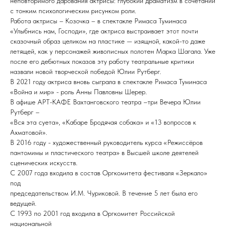
неповторимого дарования актрисы: глубокий драматизм в сочетании
с тонким психологическим рисунком роли.
Работа актрисы – Козочка – в спектакле Римаса Туминаса
«Улыбнись нам, Господи», где актриса выстраивает этот почти
сказочный образ целиком на пластике — изящной, какой-то даже
летящей, как у персонажей живописных полотен Марка Шагала. Уже
после его дебютных показов эту работу театральные критики
назвали новой творческой победой Юлии Рутберг.
В 2021 году актриса вновь сыграла в спектакле Римаса Туминаса
«Война и мир» - роль Анны Павловны Шерер.
В афише АРТ-КАФЕ Вахтанговского театра –три Вечера Юлии
Рутберг –
«Вся эта суета», «Кабаре Бродячая собака» и «13 вопросов к
Ахматовой».
В 2016 году - художественный руководитель курса «Режиссёров
пантомимы и пластического театра» в Высшей школе деятелей
сценических искусств.
С 2007 года входила в состав Оргкомитета фестиваля «Зеркало»
под
председательством И.М. Чуриковой. В течение 5 лет была его
ведущей.
С 1993 по 2001 год входила в Оргкомитет Российской
национальной