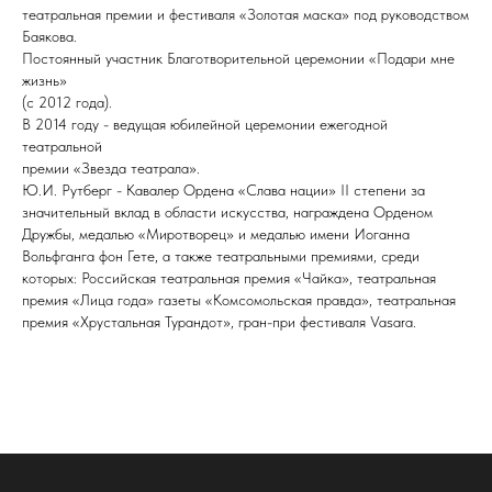
театральная премии и фестиваля «Золотая маска» под руководством
Баякова.
Постоянный участник Благотворительной церемонии «Подари мне
жизнь»
(с 2012 года).
В 2014 году - ведущая юбилейной церемонии ежегодной
театральной
премии «Звезда театрала».
Ю.И. Рутберг - Кавалер Ордена «Слава нации» II степени за
значительный вклад в области искусства, награждена Орденом
Дружбы, медалью «Миротворец» и медалью имени Иоганна
Вольфганга фон Гете, а также театральными премиями, среди
которых: Российская театральная премия «Чайка», театральная
премия «Лица года» газеты «Комсомольская правда», театральная
премия «Хрустальная Турандот», гран-при феcтиваля Vasara.