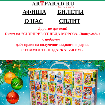
АФИША
БИЛЕТЫ
О НАС
СПЛИТ
Дорогие зрители!
Билет на "СЮРПРИЗ ОТ ДЕДА МОРОЗА.
Интермедия
с подарком
"
даёт право на получение сладкого подарка.
СТОИМОСТЬ ПОДАРКА: 750 РУБ.