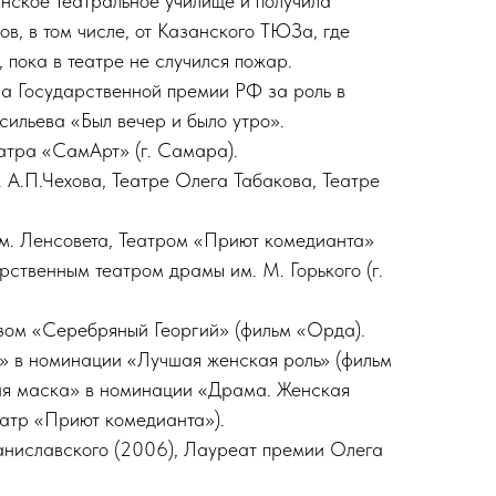
анское театральное училище и получила
ов, в том числе, от Казанского ТЮЗа, где
 пока в театре не случился пожар.
на Государственной премии РФ за роль в
сильева «Был вечер и было утро».
еатра «СамАрт» (г. Самара).
 А.П.Чехова, Театре Олега Табакова, Театре
м. Ленсовета, Театром «Приют комедианта»
рственным театром драмы им. М. Горького (г.
зом «Серебряный Георгий» (фильм «Орда).
» в номинации «Лучшая женская роль» (фильм
ая маска» в номинации «Драма. Женская
еатр «Приют комедианта»).
аниславского (2006), Лауреат премии Олега