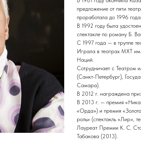
В 1981 году окончила Каз
предложение от пяти театр
проработала до 1996 года,
В 1992 году была удостое
спектакле по роману Б. Ва
С 1997 года — в труппе т
Играла в театрах МХТ им.
Наций.
Сотрудничает с Театром и
(Санкт-Петербург), Госуда
Самара).
В 2012 г. награждена при
В 2013 г. — премия «Ника
«Орда») и премия «Золот
роль» (спектакль «Лир», т
Лауреат Премии К. С. Ст
Табакова (2013).