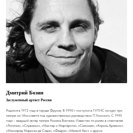
Дмитрий Бозин
Заслуженный артист России
Родился в 1972 году в городе Фрунзе. В 1990 г поступил в ГИТИС на курс при
театре им. Моссовета под художественным руководством П.Хомского. С 1995
года – ведущий актер театра Романа Виктюка. Известен по ролям в спектаклях
«Рогатка», «Служанки», «Мастер и Маргарита», «Саломея», «Король Арлекин»,
«Маскарад Маркиза де Сада», «Федра», «Мелкий бес» и других.