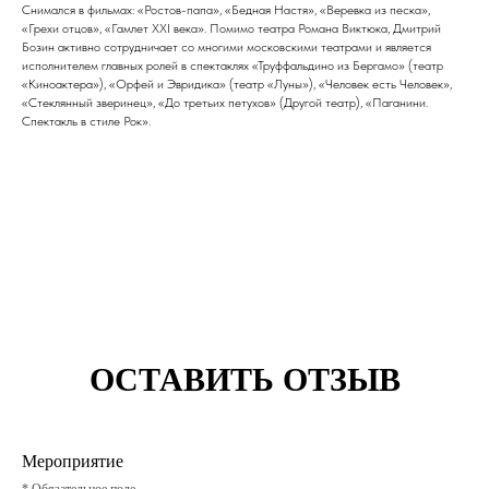
Снимался в фильмах: «Ростов-папа», «Бедная Настя», «Веревка из песка»,
«Грехи отцов», «Гамлет XXI века». Помимо театра Романа Виктюка, Дмитрий
Бозин активно сотрудничает со многими московскими театрами и является
исполнителем главных ролей в спектаклях «Труффальдино из Бергамо» (театр
«Киноактера»), «Орфей и Эвридика» (театр «Луны»), «Человек есть Человек»,
«Стеклянный зверинец», «До третьих петухов» (Другой театр), «Паганини.
Спектакль в стиле Рок».
ОСТАВИТЬ ОТЗЫВ
Мероприятие
* Обязательное поле