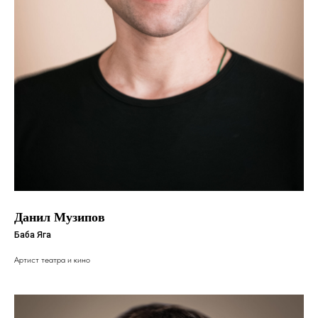
Данил Музипов
Баба Яга
Артист театра и кино