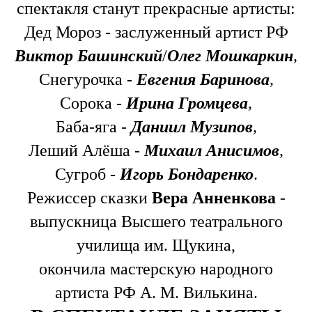
спектакля станут прекрасные артисты:
Дед Мороз - заслуженный артист РФ
Виктор Башинский
/
Олег Мошкаркин
,
Снегурочка -
Евгения Баринова
,
Сорока -
Ирина Громцева
,
Баба-яга -
Даниил Музипов
,
Леший Алёша -
Михаил Анисимов
,
Сугроб -
Игорь Бондаренко
.
Режиссер сказки
Вера Анненкова
-
выпускница Высшего театрального
училища им. Щукина,
окончила мастерскую народного
артиста РФ А. М. Вилькина.