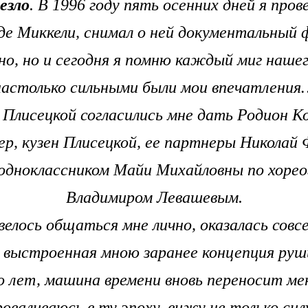
езло
. В 1996 году пять осенних дней я про
де Миккели, снимал о ней документальный ф
о, но и сегодня я помню каждый миг наше
настолько сильными были мои впечатления
 Плисецкой согласились мне дать Родион 
ер, кузен Плисецкой, ее партнеры Николай 
одноклассником Майи Михайловны по хоре
Владимиром Левашевым.
велось общаться мне лично, оказалась сов
ся выстроенная мною заранее концепция руш
 лет, машина времени вновь переносит мен
роваливаюсь в ту эпоху, вижу не только сил