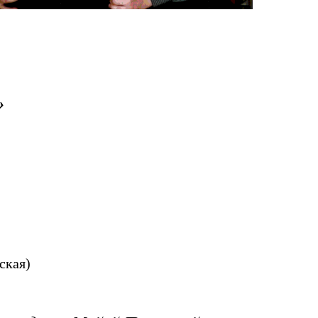
»
м
ская)