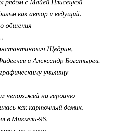
вел рядом с Майей Плисецкой
ильм как автор и ведущий.
го общения –
…
Константинович Щедрин,
Фадеечев и Александр Богатырев.
ографическиму училищу
сем непохожей на героиню
илась как карточный домик.
я в Миккели-96,
уэты, но и лица,