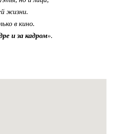
ей жизни.
ько в кино.
дре и за кадром
».